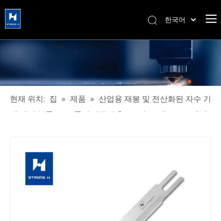
한국어
简体中文
हिन्दी
Türk dili
Tiếng Việt
Português
현재 위치:
집
»
제품
»
산업용 재봉 및 전산화된 자수 기
Español
계 예비 부품
»
고품질 내구성 Strongh 브랜드 스트레이
Pусский
트 나이프
Français
العربية
English