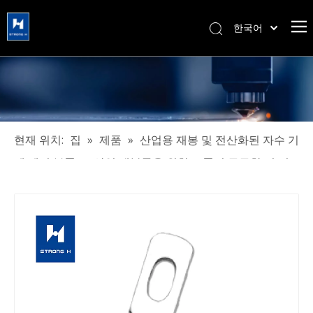
한국어
简体中文
हिन्दी
Türk dili
Tiếng Việt
Português
현재 위치:
집
»
제품
»
산업용 재봉 및 전산화된 자수 기
Español
계 예비 부품
»
산업 재봉틀을 위한 고품질 튼튼한 긴 서
Pусский
비스 기간 칼
Français
العربية
English