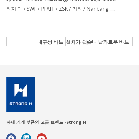
타지 마 / SWF / PFAFF / ZSK / 기타 / Nanbang ......
내구성 바느
설치가 쉽습니
날카로운 바느
질
다
질
우리 제품의
뛰어난 성능
저렴한 가격
높은 정밀도
부식 방지
고품질
긴 수명
재사용 가능
8 인치 스트레
10 인치 스트레
12 인치 스트레
이트 칼
이트 칼
이트 칼
봉제 기계 부품의 고급 브랜드 -Strong H
8 인치 합금강
10 인치 합금강
12 인치 합금강