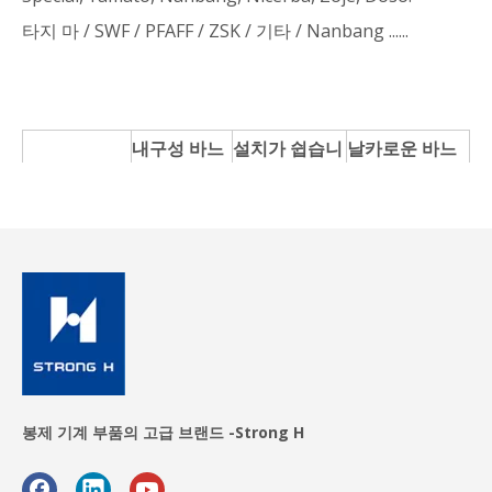
타지 마 / SWF / PFAFF / ZSK / 기타 / Nanbang ......
내구성 바느
설치가 쉽습니
날카로운 바느
질
다
질
우리 제품의
뛰어난 성능
저렴한 가격
높은 정밀도
부식 방지
고품질
긴 수명
재사용 가능
8 인치 스트레
10 인치 스트레
12 인치 스트레
이트 칼
이트 칼
이트 칼
봉제 기계 부품의 고급 브랜드 -Strong H
8 인치 합금강
10 인치 합금강
12 인치 합금강