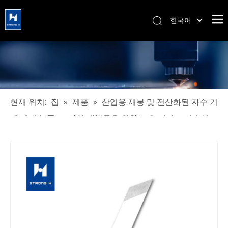
한국어
简体中文
हिन्दी
Türk dili
Tiếng Việt
Português
현재 위치:
집
»
제품
»
산업용 재봉 및 전산화된 자수 기
Español
계 예비 부품
»
산업 재봉틀을 위한 높은 정밀도 저손실
Pусский
Strongh 상표 칼
Français
العربية
English