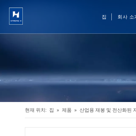
집
회사 소
현재 위치:
집
»
제품
»
산업용 재봉 및 전산화된 