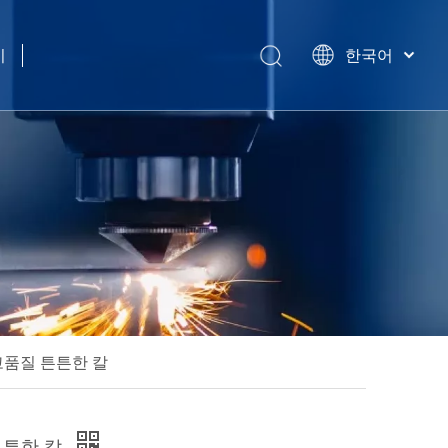
기
한국어
简体中文
हिन्दी
Türk dili
Tiếng Việt
Português
Español
Pусский
Français
العربية
English
고품질 튼튼한 칼
튼튼한 칼