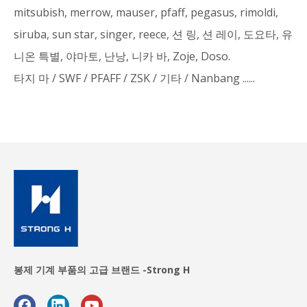
mitsubish, merrow, mauser, pfaff, pegasus, rimoldi,
siruba, sun star, singer, reece, 션 링, 션 레이, 도요타, 유
니온 특별, 야마토, 난낭, 니카 바, Zoje, Doso.
타지 마 / SWF / PFAFF / ZSK / 기타 / Nanbang ......
내구성 바
설치가 쉽습
날카로운 바
느질
니다
느질
우리 제품의 뛰어난
저렴한 가
성능
높은 정밀도
부식 방지
격
고품질
긴 수명
재사용 가능
봉제 기계 부품의 고급 브랜드 -Strong H