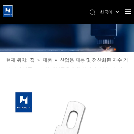
한국어
简体中文
हिन्दी
Türk dili
Tiếng Việt
Português
현재 위치:
집
»
제품
»
산업용 재봉 및 전산화된 자수 기
Español
계 예비 부품
»
산업 재봉틀을 위한 안정되어 있는 성과
Pусский
칼을 모이게 쉬운 고품질
Français
العربية
English