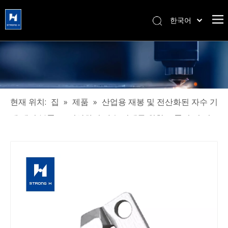
한국어
简体中文
हिन्दी
Türk dili
Tiếng Việt
Português
현재 위치:
집
»
제품
»
산업용 재봉 및 전산화된 자수 기
Español
계 예비 부품
»
전산화된 자수 기계를 위한 고품질 긴 서
Pусский
비스 기간 튼튼한 칼
Français
العربية
English