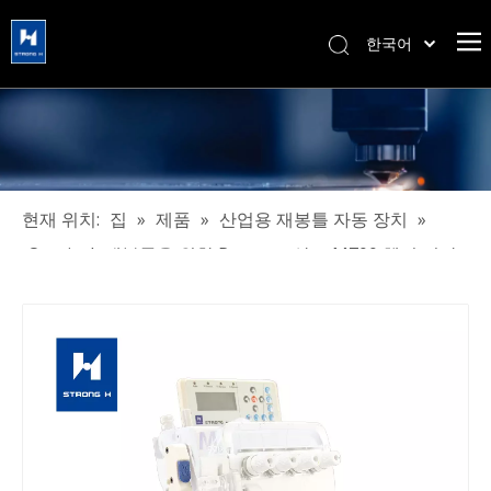
한국어
简体中文
हिन्दी
Türk dili
Tiếng Việt
Português
현재 위치:
집
»
제품
»
산업용 재봉틀 자동 장치
»
Español
Overiock 재봉틀을 위한 Pegasus 상표 M700 헬기 절단
Pусский
기 자동적인 실 트리머 장치
Français
العربية
English