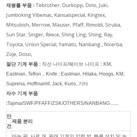
재봉틀 부품 :
Tebrother, Durkopp, Dino, Juki,
Jumboking Vibemac, Kansaispecial, Kingtex,
Mitsubish, Merrow, Mauser, Pfaff, Rimoldi, Siruba,
Sun Star, Singer, Reece, Shing Ling, Shing, Ray,
Toyota, Union Special, Yamato, Nanbang , Nicerba,
Zoje, Doso,
절단 기계 부품 :
직선 나이프/웨이브 나이프
:
KM,
Eastman, Teflon .. Knife : Eastman, Hitaka, Hoogs, KM,
Suprena, Hoffmanhf, Jack, Kuris, 기타
자수 기계 부품
:
Tajima/SWF/PFAFF/ZSK/OTHERS/NANBANG ......
안
제품 분리
건
바늘 판, 사료 개, 원래 기계의 압력 발, 빠른 설치 및 높