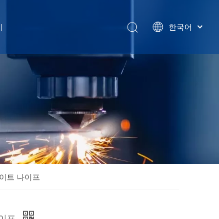
기
한국어
简体中文
हिन्दी
Türk dili
Tiếng Việt
Português
Español
Pусский
Français
العربية
English
레이트 나이프
나이프