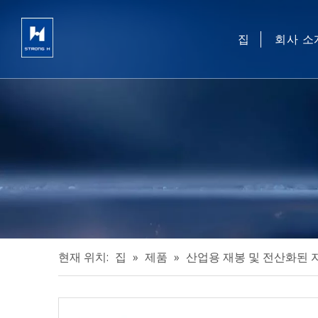
집
회사 소
현재 위치:
집
»
제품
»
산업용 재봉 및 전산화된 